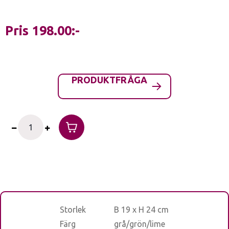
Pris
198.00
PRODUKTFRÅGA
Storlek
B 19 x H 24 cm
Färg
grå/grön/lime