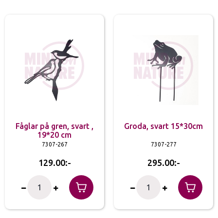
Fåglar på gren, svart ,
Groda, svart 15*30cm
19*20 cm
7307-267
7307-277
129.00
295.00