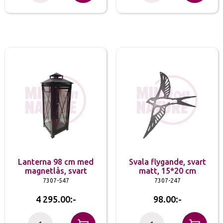
Lanterna 98 cm med
Svala flygande, svart
magnetlås, svart
matt, 15*20 cm
7307-547
7307-247
4 295.00
98.00