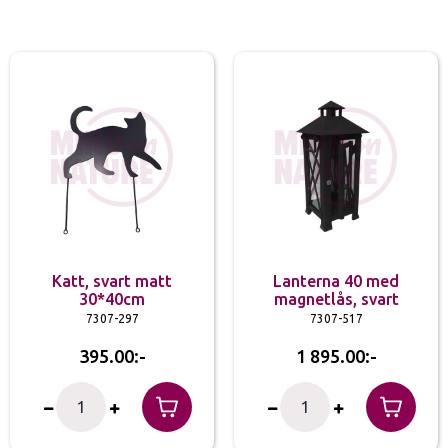
Katt, svart matt
Lanterna 40 med
30*40cm
magnetlås, svart
7307-297
7307-517
395.00
1 895.00