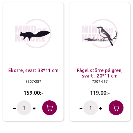
Ekorre, svart 38*11 cm
Fågel större på gren,
svart , 20*11 cm
7307-287
7307-257
159.00
119.00