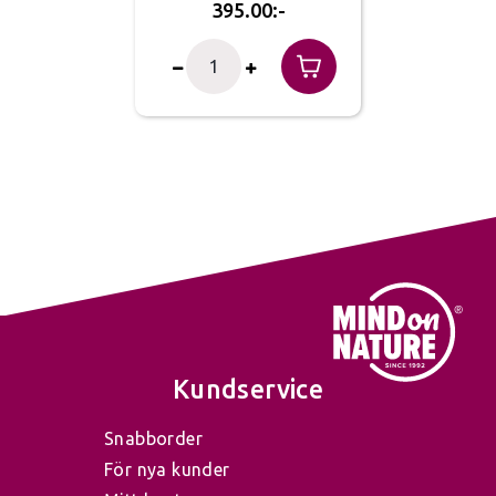
395.00
kannan stabil att ställa ifrån sig och ger en
naturlig balans när du häller.
Europeisk kvalitet i varje detalj
GardenMind vattenkannor tillverkas i
Europa av kraftig stålplåt som först
elektriskt zinkbehandlas för att ge ett
effektivt skydd mot korrosion. Därefter
lackeras de färgade modellerna med en
Kundservice
slitstark finish som ger både hållbarhet
Snabborder
och ett elegant utseende.
För nya kunder