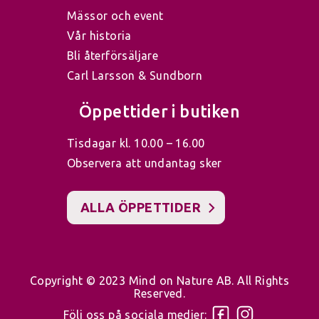
Mässor och event
Alla GardenMind vattenkannor levereras
Vår historia
med en avtagbar stril som ger ett mjukt
Bli återförsäljare
Carl Larsson & Sundborn
och jämnt vattenflöde. Det hjälper vattnet
att fördelas skonsamt över jorden och
Öppettider i butiken
minskar risken att späda plantor,
Tisdagar kl. 10.00 – 16.00
nyplanterade frön eller känsliga rötter
Observera att undantag sker
skadas.
ALLA ÖPPETTIDER
När du vill rikta vattenflödet mer exakt
kan strilen enkelt tas bort. Då passar
Copyright © 2023 Mind on Nature AB. All Rights
vattenkannan lika bra för större krukor,
Reserved.
medelhavsväxter eller bevattning direkt
Följ oss på sociala medier: