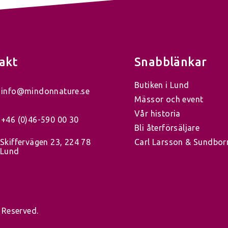
akt
Snabblänkar
Butiken i Lund
info@mindonnature.se
Mässor och event
Vår historia
+46 (0)46-590 00 30
Bli återförsäljare
Skiffervägen 23, 224 78
Carl Larsson & Sundbor
Lund
 Reserved.