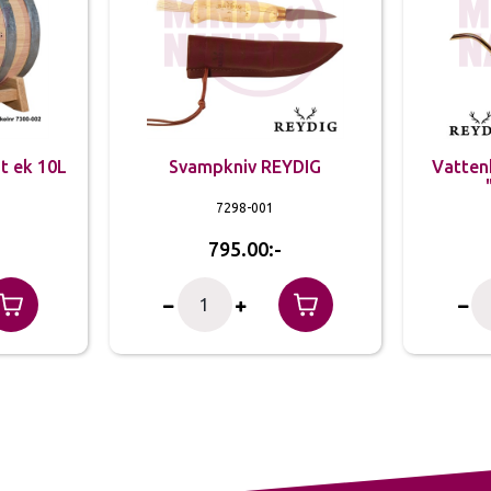
at ek 10L
Svampkniv REYDIG
Vatten
7298-001
795.00