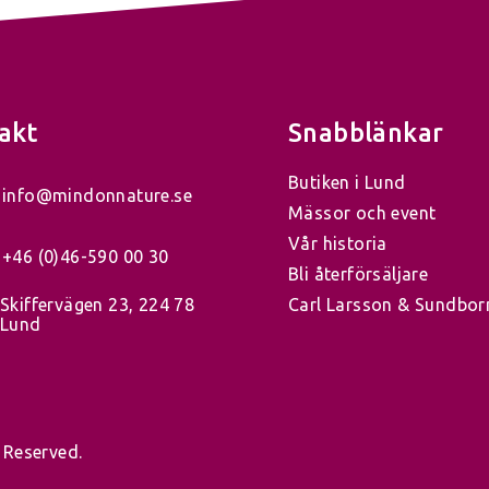
akt
Snabblänkar
Butiken i Lund
info@mindonnature.se
Mässor och event
Vår historia
+46 (0)46-590 00 30
Bli återförsäljare
Skiffervägen 23, 224 78
Carl Larsson & Sundbor
Lund
 Reserved.