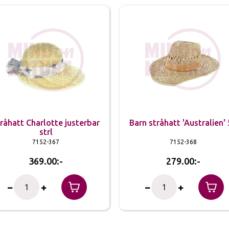
råhatt Charlotte justerbar
Barn stråhatt 'Australien'
strl
7152-367
7152-368
369.00
279.00