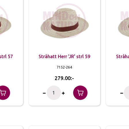
strl 57
Stråhatt Herr 'JR' strl 59
Stråha
7152-264
279.00