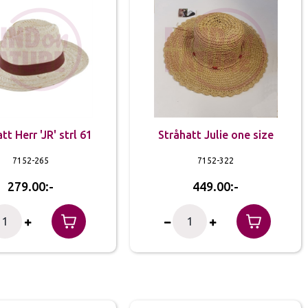
tt Herr 'JR' strl 61
Stråhatt Julie one size
7152-265
7152-322
279.00
449.00