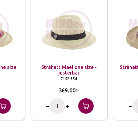
one size
Stråhatt Maël one size -
Stråhatt
justerbar
7152-354
369.00