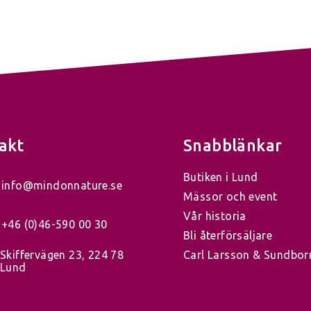
akt
Snabblänkar
Butiken i Lund
info@mindonnature.se
Mässor och event
Vår historia
+46 (0)46-590 00 30
Bli återförsäljare
Skiffervägen 23, 224 78
Carl Larsson & Sundbor
Lund