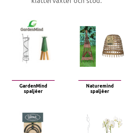
klätterväxter och stöd.
GardenMind
Naturemind
spaljéer
spaljéer