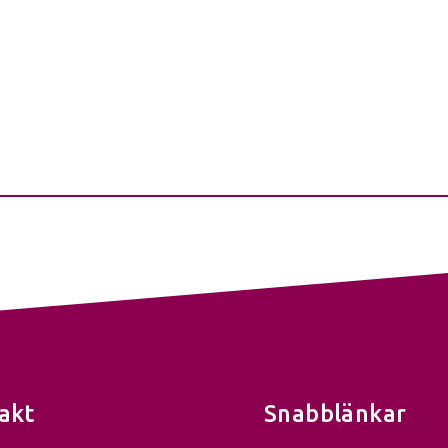
akt
Snabblänkar