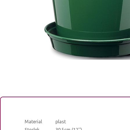
Material
plast
Storlek
30.5cm (12'')