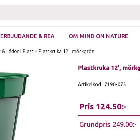
ERBJUDANDE & REA
OM MIND ON NATURE
re & Fästingborttagare
 & Lådor i Plast
/
Plastkruka 12', mörkgrön
Plastkruka 12', mörk
Artikelkod
7190-075
Pris
124.50
Grundpris
249.00