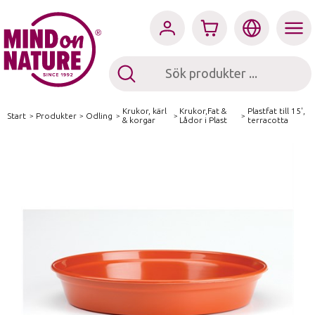
Krukor, kärl
Krukor,Fat &
Plastfat till 15',
Start
/
Produkter
/
Odling
/
/
/
& korgar
Lådor i Plast
terracotta