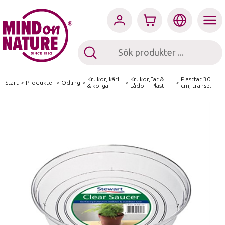
Krukor, kärl
Krukor,Fat &
Plastfat 30
Start
/
Produkter
/
Odling
/
/
/
& korgar
Lådor i Plast
cm, transp.