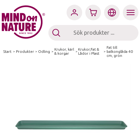
Fat till
Krukor, kärl
Krukor,Fat &
Start
/
Produkter
/
Odling
/
/
/
balkonglåda 40
& korgar
Lådor i Plast
cm, grön