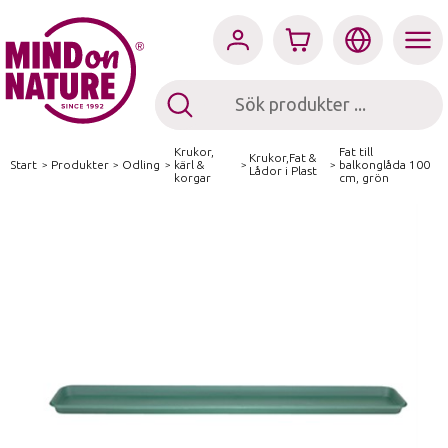
Krukor,
Fat till
Krukor,Fat &
Start
/
Produkter
/
Odling
/
kärl &
/
/
balkonglåda 100
Lådor i Plast
korgar
cm, grön