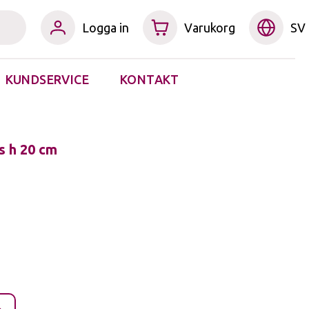
Logga in
KUNDSERVICE
KONTAKT
Gul naturton & mönstrade gula nyanser
Röd naturton & rosaröda nyanser
KOLLEKTIONER EFTER FÄRG & STIL
Redskap Burgon&Ball- större
Etiketter - GardenMind (Plast)
Regn-, PH- & Fuktighetsmätare
s h 20 cm