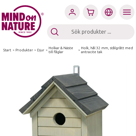
Holkar & Näste
Holk, hål 32 mm, stålgrått med
Start
/
Produkter
/
Djur
/
/
till fåglar
antracite tak